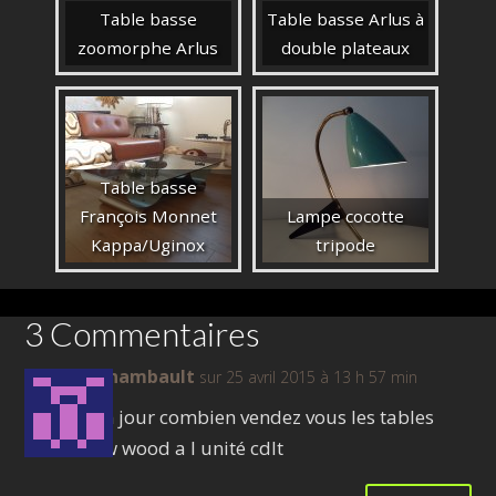
Table basse
Table basse Arlus à
zoomorphe Arlus
double plateaux
Table basse
François Monnet
Lampe cocotte
Kappa/Uginox
tripode
3 Commentaires
archambault
sur 25 avril 2015 à 13 h 57 min
Bon jour combien vendez vous les tables
bow wood a l unité cdlt