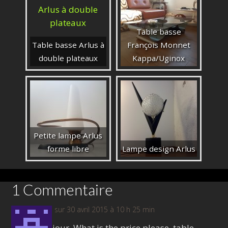
Table basse
Table basse Arlus à
François Monnet
double plateaux
Kappa/Uginox
Petite lampe Arlus
forme libre
Lampe design Arlus
1 Commentaire
Kim
sur 30 avril 2015 à 10 h 25 min
Bonjour, What is the price please. table