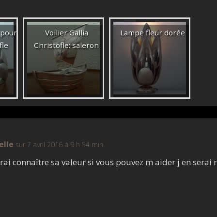
 pour
Voilier Gallia
Lampe fleur dorée
fle
Christofle: saleron
elle
sur 7 avril 2016 à 9 h 54 min
rai connaître sa valeur si vous pouvez m aider j en serai