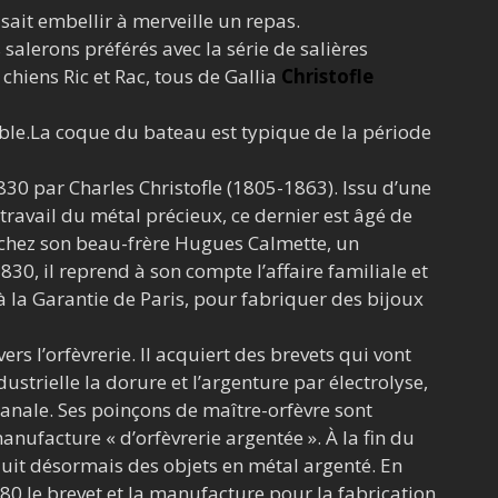
sait embellir à merveille un repas.
s salerons préférés avec la série de salières
 chiens Ric et Rac, tous de Gallia
Christofle
able.La coque du bateau est typique de la période
1830 par Charles Christofle (1805-1863). Issu d’une
 travail du métal précieux, ce dernier est âgé de
e chez son beau-frère Hugues Calmette, un
830, il reprend à son compte l’affaire familiale et
 la Garantie de Paris, pour fabriquer des bijoux
ers l’orfèvrerie. Il acquiert des brevets qui vont
dustrielle la dorure et l’argenture par électrolyse,
anale. Ses poinçons de maître-orfèvre sont
nufacture « d’orfèvrerie argentée ». À la fin du
oduit désormais des objets en métal argenté. En
1880 le brevet et la manufacture pour la fabrication