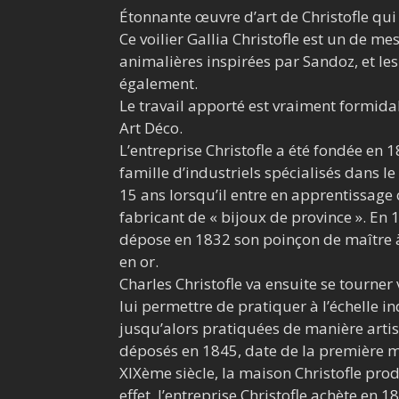
Étonnante œuvre d’art de Christofle qui 
Ce voilier Gallia Christofle est un de me
animalières inspirées par Sandoz, et les
également.
Le travail apporté est vraiment formid
Art Déco.
L’entreprise Christofle a été fondée en 
famille d’industriels spécialisés dans le
15 ans lorsqu’il entre en apprentissag
fabricant de « bijoux de province ». En 1
dépose en 1832 son poinçon de maître à
en or.
Charles Christofle va ensuite se tourner v
lui permettre de pratiquer à l’échelle in
jusqu’alors pratiquées de manière artis
déposés en 1845, date de la première ma
XIXème
siècle, la maison Christofle pr
effet, l’entreprise Christofle achète en 