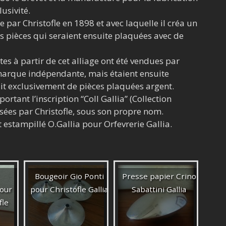
lusivité.
 par Christofle en 1898 et avec laquelle il créa un
es pièces qui seraient ensuite plaquées avec de
tes à partir de cet alliage ont été vendues par
e marque indépendante, mais étaient ensuite
sait exclusivement de pièces plaquées argent.
ortant l’inscription “Coll Gallia” (Collection
sées par Christofle, sous son propre nom.
t estampillé O.Gallia pour Orfevrerie Gallia.
Bougeoir Gio Ponti
Presse papier Crino
pour
pour Christofle Gallia
Sabattini Gallia
fle