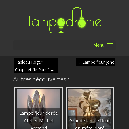
Menu
Tableau Roger
→
Lampe fleur jonc
Chapelet “le Paris”
←
Autres découvertes :
Lampe fleur dorée
Atelier Michel
Grande lampe fleur
Armand
en métal doré