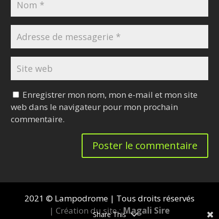
Enregistrer mon nom, mon e-mail et mon site
web dans le navigateur pour mon prochain
commentaire.
2021 © Lampodrome | Tous droits réservés
| Création du site :
Magali Sire
Share This