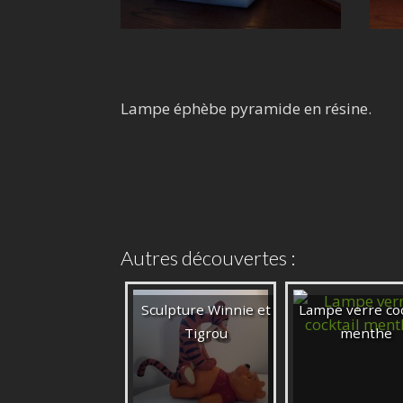
Lampe éphèbe pyramide en résine.
Autres découvertes :
Sculpture Winnie et
Lampe verre coc
Tigrou
menthe