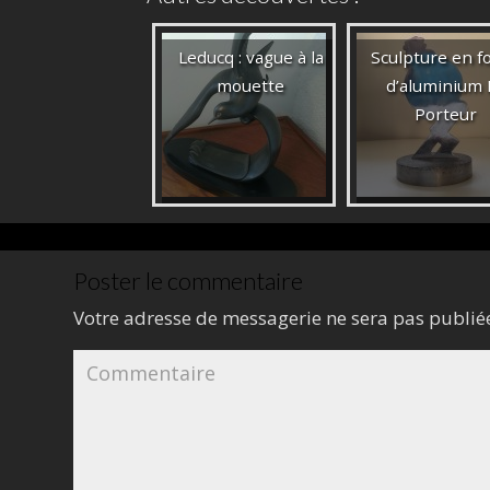
Leducq : vague à la
Sculpture en f
mouette
d’aluminium 
Porteur
Poster le commentaire
Votre adresse de messagerie ne sera pas publié