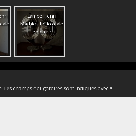
enri
Lampe Henri
ïdale
Mathieu hélicoïdale
en paire
e.
Les champs obligatoires sont indiqués avec
*