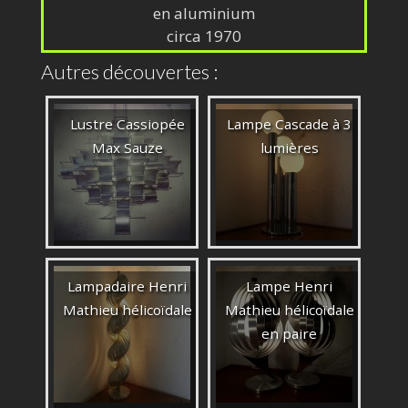
en aluminium
circa 1970
Autres découvertes :
Lustre Cassiopée
Lampe Cascade à 3
Max Sauze
lumières
Lampadaire Henri
Lampe Henri
Mathieu hélicoïdale
Mathieu hélicoïdale
en paire