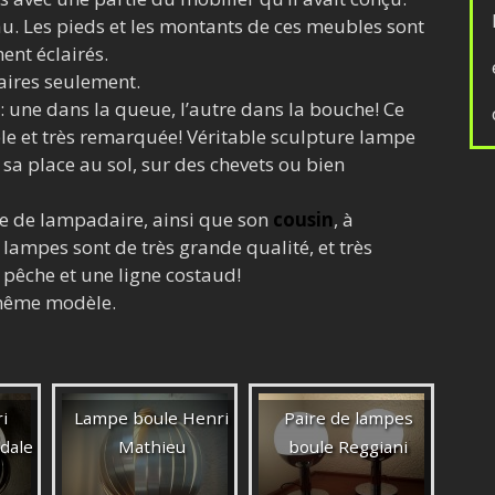
u. Les pieds et les montants de ces meubles sont
ent éclairés.
aires seulement.
ne dans la queue, l’autre dans la bouche! Ce
e et très remarquée! Véritable sculpture lampe
 sa place au sol, sur des chevets ou bien
e de lampadaire, ainsi que son
cousin
, à
 lampes sont de très grande qualité, et très
 pêche et une ligne costaud!
 même modèle.
i
Lampe boule Henri
Paire de lampes
ïdale
Mathieu
boule Reggiani