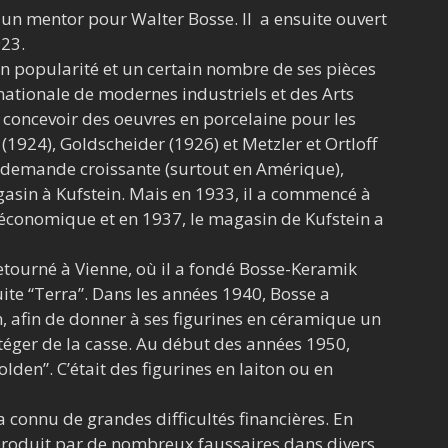
 un mentor pour Walter Bosse. Il a ensuite ouvert
923.
en popularité et un certain nombre de ses pièces
rnationale de modernes industriels et des Arts
 concevoir des oeuvres en porcelaine pour les
(1924), Goldscheider (1926) et Metzler et Ortloff
a demande croissante (surtout en Amérique),
asin à Kufstein. Mais en 1933, il a commencé à
n économique et en 1937, le magasin de Kufstein a
retourné à Vienne, où il a fondé Bosse-Keramik
ite “Terra”. Dans les années 1940, Bosse a
n, afin de donner à ses figurines en céramique un
téger de la casse. Au début des années 1950,
den”. C’était des figurines en laiton ou en
 a connu de grandes difficultés financières. En
reproduit par de nombreux faussaires dans divers