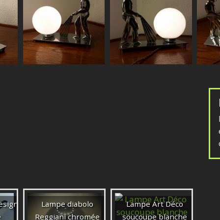
esign
Lampe diabolo
Lampe Art Déco
e
Reggiani chromée
soucoupe blanche