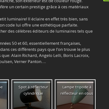
 blanche, son extérieur est de couleur rouge.
nfère un certain prestige grâce à ces matériaux
tit luminaire! Il éclaire en effet très bien, sans
n code lui offre une esthétique parfaite.
her des célèbres éditeurs de luminaires tels que
années 50 et 60, essentiellement françaises,
s dans ces différents pays que l’on trouve le plus
ue: Alain Richard, Angelo Lelli, Boris Lacroix,
Poulsen, Verner Panton….
pe
Spot à réflecteur
Lampe tripode à
cylindrique
réflecteur en obus