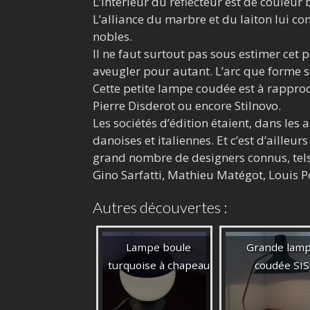
L’intérieur du réflecteur est de couleur
L’alliance du marbre et du laiton lui co
nobles.
Il ne faut surtout pas sous estimer cet pe
aveugler pour autant. L’arc que forme so
Cette petite lampe coudée est à rapproc
Pierre Disderot ou encore Stilnovo.
Les sociétés d’édition étaient, dans les 
danoises et italiennes. Et c’est d’ailleur
grand nombre de designers connus, tels q
Gino Sarfatti, Mathieu Matégot, Louis 
Autres découvertes :
Lampe boule
Grande lam
turquoise à chapeau
coudée SIS