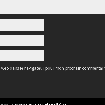
e web dans le navigateur pour mon prochain commentair
és | Création du site :
Magali Sire