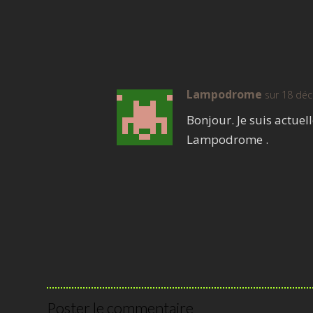
Lampodrome
sur 18 dé
Bonjour. Je suis actue
Lampodrome .
Poster le commentaire