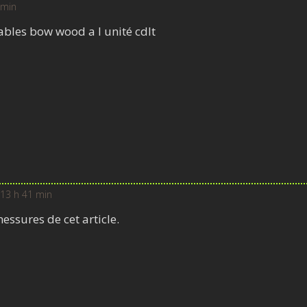
 min
ables bow wood a l unité cdlt
13 h 41 min
messures de cet article.