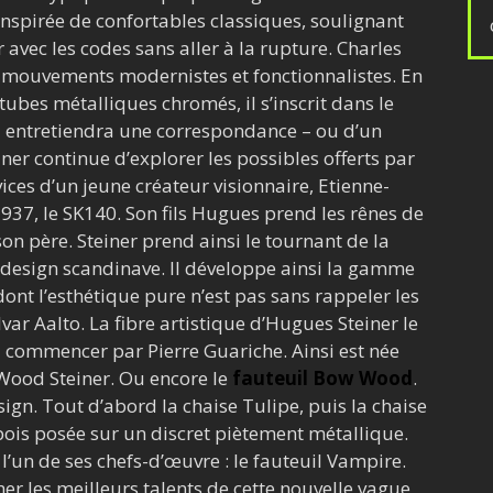
 inspirée de confortables classiques, soulignant
 avec les codes sans aller à la rupture. Charles
es mouvements modernistes et fonctionnalistes. En
tubes métalliques chromés, il s’inscrit dans le
 il entretiendra une correspondance – ou d’un
ner continue d’explorer les possibles offerts par
ervices d’un jeune créateur visionnaire, Etienne-
 1937, le SK140. Son fils Hugues prend les rênes de
son père. Steiner prend ainsi le tournant de la
 design scandinave. Il développe ainsi la gamme
ont l’esthétique pure n’est pas sans rappeler les
var Aalto. La fibre artistique d’Hugues Steiner le
 à commencer par Pierre Guariche. Ainsi est née
Wood Steiner. Ou encore le
fauteuil Bow Wood
.
sign. Tout d’abord la chaise Tulipe, puis la chaise
s posée sur un discret piètement métallique.
l’un de ses chefs-d’œuvre : le fauteuil Vampire.
her les meilleurs talents de cette nouvelle vague