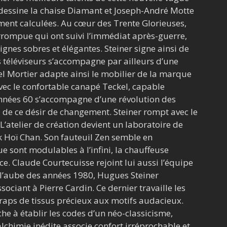
 dessine la chaise Diamant et Joseph-André Motte
ment calculées. Au cœur des Trente Glorieuses,
errompue qui ont suivi l’immédiat après-guerre,
ignes sobres et élégantes. Steiner signe ainsi de
s téléviseurs s’accompagne par ailleurs d’une
el Mortier adapte ainsi le mobilier de la marque
vec le confortable canapé Teckel, capable
s années 60 s’accompagne d’une révolution des
i de ce désir de changement. Steiner rompt avec le
. L’atelier de création devient un laboratoire de
 Hoï Chan. Son fauteuil Zen semble en
 sont modulables à l’infini, la chauffeuse
. Claude Courtecuisse rejoint lui aussi l’équipe
A l’aube des années 1980, Hugues Steiner
ociant à Pierre Cardin. Ce dernier travaille les
aps de tissus précieux aux motifs audacieux.
che à établir les codes d’un néo-classicisme,
lchimie inédite associe confort irréprochable et