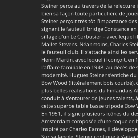
Steiner perce au travers de la relecture
bien sa façon toute particulière de jouer
Steiner perçoit très tôt l’importance d
signant le fauteuil bridge Constance en 
sillage d’un Le Corbusier – avec lequel
Mallet-Stevens. Néanmoins, Charles Stei
le fauteuil club. Il s’attache ainsi les s
Henri Martin, avec lequel il conçoit, en
l’affaire familiale en 1948, au décès de 
modernité. Hugues Steiner s’entiche du
Bow Wood (littéralement bois courbé), d
plus belles réalisations du Finlandais Al
conduit à s’entourer de jeunes talents,
cette superbe table basse tripode Bow 
En 1951, il signe plusieurs icônes du de
Amsterdam composée d’une coque en boi
Inspiré par Charles Eames, il développe 
Sur sa lancée, Steiner continue à s’attac