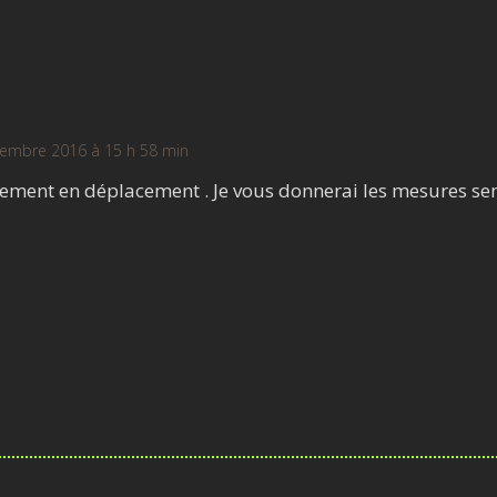
cembre 2016 à 15 h 58 min
llement en déplacement . Je vous donnerai les mesures se