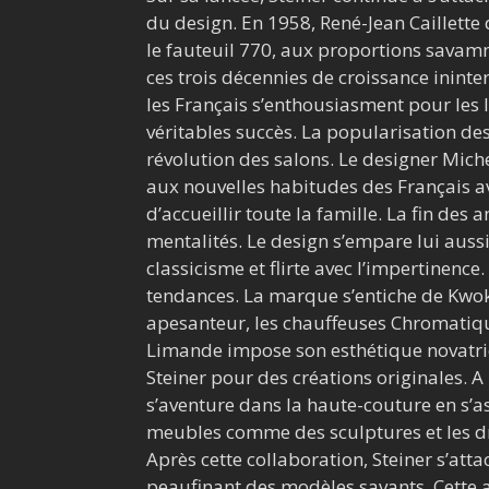
du design. En 1958, René-Jean Caillette
le fauteuil 770, aux proportions savam
ces trois décennies de croissance inint
les Français s’enthousiasment pour les l
véritables succès. La popularisation de
révolution des salons. Le designer Mich
aux nouvelles habitudes des Français a
d’accueillir toute la famille. La fin de
mentalités. Le design s’empare lui auss
classicisme et flirte avec l’impertinence
tendances. La marque s’entiche de Kwok
apesanteur, les chauffeuses Chromatique
Limande impose son esthétique novatrice
Steiner pour des créations originales. 
s’aventure dans la haute-couture en s’ass
meubles comme des sculptures et les dr
Après cette collaboration, Steiner s’atta
peaufinant des modèles savants. Cette a